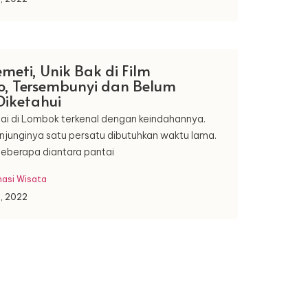
meti, Unik Bak di Film
o, Tersembunyi dan Belum
iketahui
tai di Lombok terkenal dengan keindahannya.
junginya satu persatu dibutuhkan waktu lama.
eberapa diantara pantai
nasi Wisata
, 2022