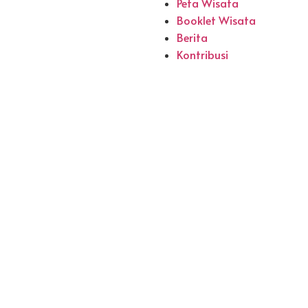
Peta Wisata
Booklet Wisata
Berita
Kontribusi