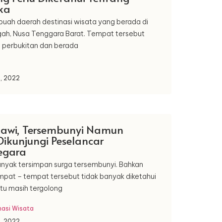
ka
buah daerah destinasi wisata yang berada di
h, Nusa Tenggara Barat. Tempat tersebut
leh perbukitan dan berada
, 2022
Mawi, Tersembunyi Namun
ikunjungi Peselancar
egara
nyak tersimpan surga tersembunyi. Bahkan
pat – tempat tersebut tidak banyak diketahui
 itu masih tergolong
nasi Wisata
, 2022