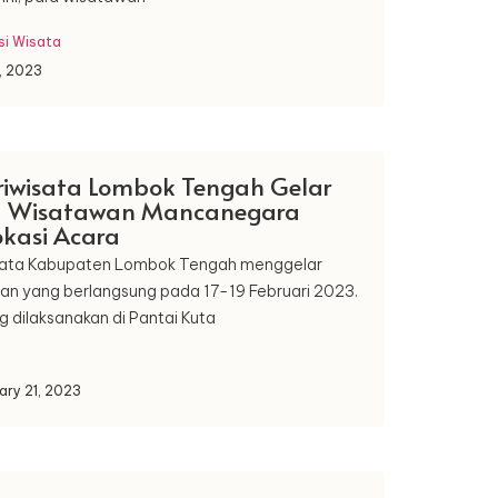
si Wisata
5, 2023
riwisata Lombok Tengah Gelar
n, Wisatawan Mancanegara
okasi Acara
isata Kabupaten Lombok Tengah menggelar
an yang berlangsung pada 17-19 Februari 2023.
g dilaksanakan di Pantai Kuta
a
ary 21, 2023