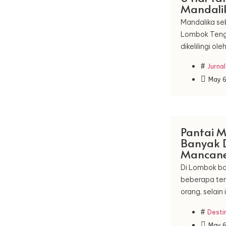
Mandali
Mandalika se
Lombok Tenga
dikelilingi o
Jurnal
May 6
Pantai 
Banyak D
Mancan
Di Lombok ba
beberapa tem
orang, selain
Desti
May 6