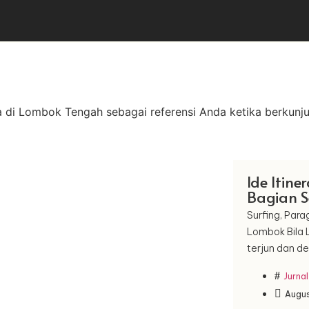
sa di Lombok Tengah sebagai referensi Anda ketika berkunj
Ide Itine
Bagian S
Surfing, Para
Lombok Bila 
terjun dan d
Jurnal
Augus