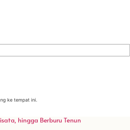
ung ke tempat ini.
Wisata, hingga Berburu Tenun