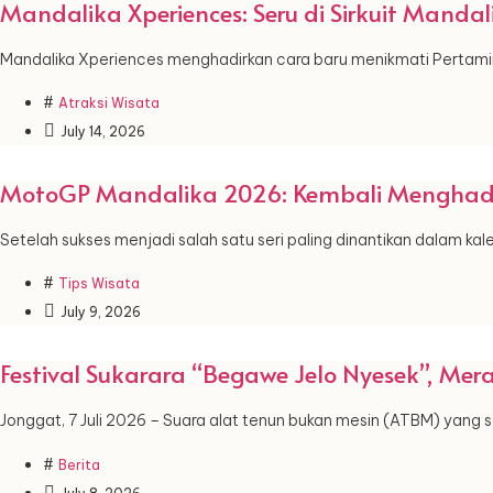
Mandalika Xperiences: Seru di Sirkuit Mandal
Mandalika Xperiences menghadirkan cara baru menikmati Pertamina M
Atraksi Wisata
July 14, 2026
MotoGP Mandalika 2026: Kembali Menghadir
Setelah sukses menjadi salah satu seri paling dinantikan dalam k
Tips Wisata
July 9, 2026
Festival Sukarara “Begawe Jelo Nyesek”, Me
Jonggat, 7 Juli 2026 – Suara alat tenun bukan mesin (ATBM) yang
Berita