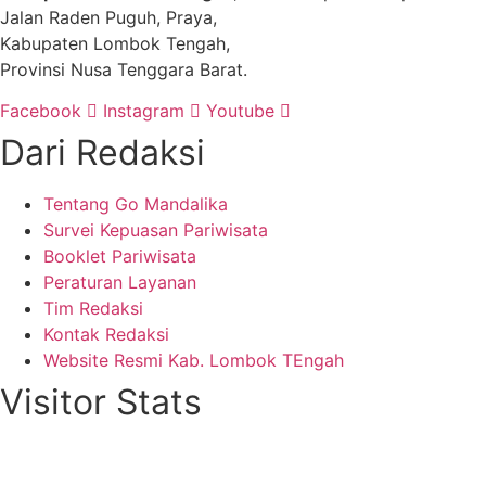
Jalan Raden Puguh, Praya,
Kabupaten Lombok Tengah,
Provinsi Nusa Tenggara Barat.
Facebook
Instagram
Youtube
Dari Redaksi
Tentang Go Mandalika
Survei Kepuasan Pariwisata
Booklet Pariwisata
Peraturan Layanan
Tim Redaksi
Kontak Redaksi
Website Resmi Kab. Lombok TEngah
Visitor Stats
Kunjungan