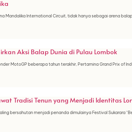
ika
andalika International Circuit, tidak hanya sebagai arena balap i
kan Aksi Balap Dunia di Pulau Lombok
alender MotoGP beberapa tahun terakhir, Pertamina Grand Prix of I
rawat Tradisi Tenun yang Menjadi Identitas 
 saling bersahutan menjadi penanda dimulainya Festival Sukarara 