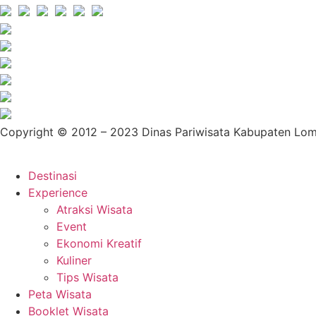
Views Today : 102
Views Last 7 days : 1938
Views This Month : 1793
Views This Year : 9578
Total views : 233707
Who's Online : 0
Copyright © 2012 – 2023 Dinas Pariwisata Kabupaten Lomb
Destinasi
Experience
Atraksi Wisata
Event
Ekonomi Kreatif
Kuliner
Tips Wisata
Peta Wisata
Booklet Wisata