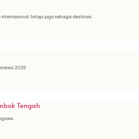
nternasional, tetapi juga sebagai destinasi
ndonesia 2026
Lombok Tengah
“Begawe