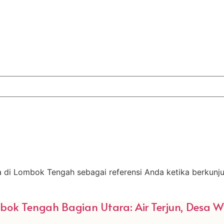
sa di Lombok Tengah sebagai referensi Anda ketika berkunj
ombok Tengah Bagian Utara: Air Terjun, Desa 