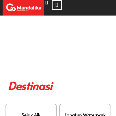
Destinasi
Selak Aik
Longtun Waterpark